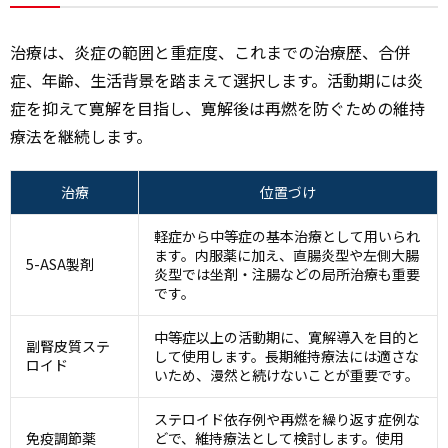
治療は、炎症の範囲と重症度、これまでの治療歴、合併
症、年齢、生活背景を踏まえて選択します。活動期には炎
症を抑えて寛解を目指し、寛解後は再燃を防ぐための維持
療法を継続します。
治療
位置づけ
軽症から中等症の基本治療として用いられ
ます。内服薬に加え、直腸炎型や左側大腸
5-ASA製剤
炎型では坐剤・注腸などの局所治療も重要
です。
中等症以上の活動期に、寛解導入を目的と
副腎皮質ステ
して使用します。長期維持療法には適さな
ロイド
いため、漫然と続けないことが重要です。
ステロイド依存例や再燃を繰り返す症例な
免疫調節薬
どで、維持療法として検討します。使用