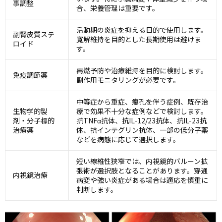
事調整
合、栄養管理は重要です。
活動期の炎症を抑える目的で使用します。
副腎皮質ステ
寛解維持を目的とした長期使用は避けま
ロイド
す。
再燃予防や治療維持を目的に検討します。
免疫調節薬
副作用モニタリングが必要です。
中等症から重症、瘻孔を伴う症例、既存治
生物学的製
療で効果不十分な症例などで検討します。
剤・分子標的
抗TNFα抗体、抗IL-12/23抗体、抗IL-23抗
治療薬
体、抗インテグリン抗体、一部の低分子薬
などを病態に応じて選択します。
短い線維性狭窄では、内視鏡的バルーン拡
張術が選択肢となることがあります。穿通
内視鏡治療
病変や強い炎症がある場合は適応を慎重に
判断します。