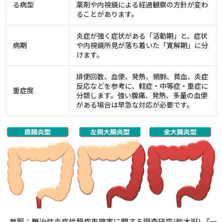
る病型
薬剤や内視鏡による経過観察の方針が変わ
ることがあります。
炎症が強く症状がある「活動期」と、症状
病期
や内視鏡所見が落ち着いた「寛解期」に分
けます。
排便回数、血便、発熱、頻脈、貧血、炎症
反応などを参考に、軽症・中等症・重症に
重症度
分類します。強い腹痛、発熱、多量の血便
がある場合は早急な対応が必要です。
参照：難治性炎症性腸疾患障害に関する調査研究(鈴木班) 『一