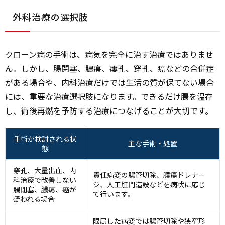
外科治療の選択肢
クローン病の手術は、病気を完全に治す治療ではありませ
ん。しかし、腸閉塞、膿瘍、瘻孔、穿孔、癌などの合併症
がある場合や、内科治療だけでは生活の質が保てない場合
には、重要な治療選択肢になります。できるだけ腸を温存
し、術後再燃を予防する治療につなげることが大切です。
手術が検討される状
主な手術・処置
態
穿孔、大量出血、内
責任病変の腸管切除、膿瘍ドレナー
科治療で改善しない
ジ、人工肛門造設などを病状に応じ
腸閉塞、膿瘍、癌が
て行います。
疑われる場合
限局した病変では腸管切除や狭窄形