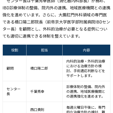
センター長は千葉秀幸医師（消化器内科部長）が務め、
IBD診療体制の整備、院内外の連携、地域医療機関との連携
強化を進めています。さらに、大腸肛門外科領域の専門医
である橋口陽二郎院長（前帝京大学医学部附属病院IBDセン
ター長）を顧問とし、外科的治療が必要となる症例につい
ても適切に連携できる体制を整えています。
役割
担当
内容
内科的治療・外科的治療
における治療方針の検
顧問
橋口陽二郎
討、手術適応判断などを
サポートします。
診療体制の整備、院内外
センター
千葉秀幸
の連携、地域医療機関と
長
の連携強化を進めます。
毎週火曜日午後に、専門
西口貴則
的な治療方針の検討、難