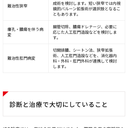
成術を検討します。短い狭窄では内視
難治性狭窄
鏡的バルーン拡張術が選択肢となるこ
ともあります。
腸管切除、膿瘍ドレナージ、必要に
瘻孔・膿瘍を伴う病
応じた人工肛門造設などを検討しま
変
す。
切開排膿、シートン法、狭窄拡張
術、人工肛門造設などを、消化器内
難治性肛門病変
科・外科・肛門外科が連携して検討
します。
診断と治療で大切にしていること