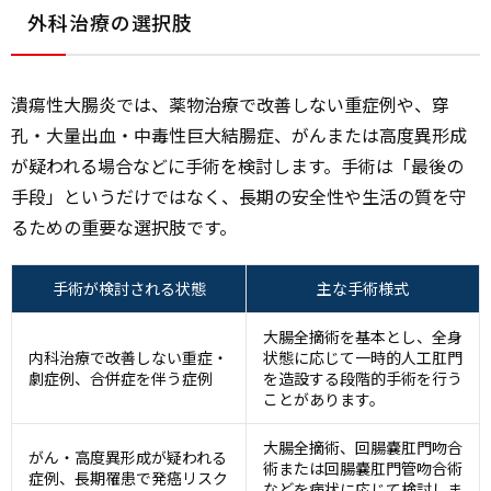
外科治療の選択肢
潰瘍性大腸炎では、薬物治療で改善しない重症例や、穿
孔・大量出血・中毒性巨大結腸症、がんまたは高度異形成
が疑われる場合などに手術を検討します。手術は「最後の
手段」というだけではなく、長期の安全性や生活の質を守
るための重要な選択肢です。
手術が検討される状態
主な手術様式
大腸全摘術を基本とし、全身
内科治療で改善しない重症・
状態に応じて一時的人工肛門
劇症例、合併症を伴う症例
を造設する段階的手術を行う
ことがあります。
大腸全摘術、回腸嚢肛門吻合
がん・高度異形成が疑われる
術または回腸嚢肛門管吻合術
症例、長期罹患で発癌リスク
などを病状に応じて検討しま