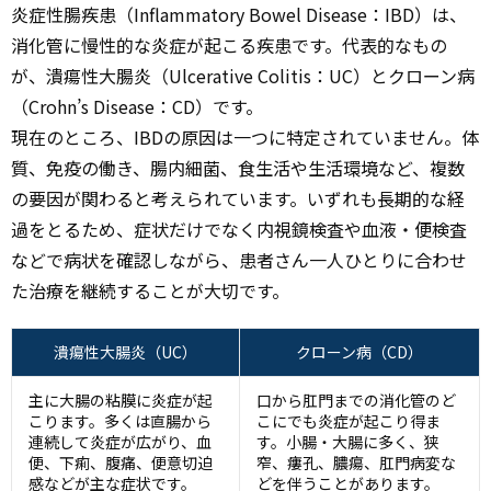
炎症性腸疾患（Inflammatory Bowel Disease：IBD）は、
消化管に慢性的な炎症が起こる疾患です。代表的なもの
が、潰瘍性大腸炎（Ulcerative Colitis：UC）とクローン病
（Crohn’s Disease：CD）です。
現在のところ、IBDの原因は一つに特定されていません。体
質、免疫の働き、腸内細菌、食生活や生活環境など、複数
の要因が関わると考えられています。いずれも長期的な経
過をとるため、症状だけでなく内視鏡検査や血液・便検査
などで病状を確認しながら、患者さん一人ひとりに合わせ
た治療を継続することが大切です。
潰瘍性大腸炎（UC）
クローン病（CD）
主に大腸の粘膜に炎症が起
口から肛門までの消化管のど
こります。多くは直腸から
こにでも炎症が起こり得ま
連続して炎症が広がり、血
す。小腸・大腸に多く、狭
便、下痢、腹痛、便意切迫
窄、瘻孔、膿瘍、肛門病変な
感などが主な症状です。
どを伴うことがあります。