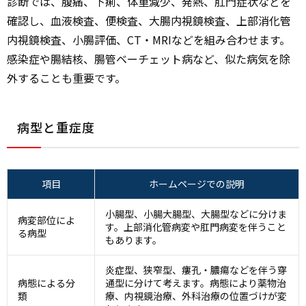
診断では、腹痛、下痢、体重減少、発熱、肛門症状などを
確認し、血液検査、便検査、大腸内視鏡検査、上部消化管
内視鏡検査、小腸評価、CT・MRIなどを組み合わせます。
感染症や腸結核、腸管ベーチェット病など、似た病気を除
外することも重要です。
病型と重症度
項目
ホームページでの説明
小腸型、小腸大腸型、大腸型などに分けま
病変部位によ
す。上部消化管病変や肛門病変を伴うこと
る病型
もあります。
炎症型、狭窄型、瘻孔・膿瘍などを伴う穿
病態による分
通型に分けて考えます。病態により薬物治
類
療、内視鏡治療、外科治療の位置づけが変