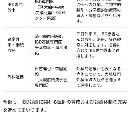
IBD専門医
IBD専門
治例への対応、生物学的
（現 大船中央病
外来
製剤・分子標的治療薬の
院 消化器・IBDセ
導入・調整などを行いま
ンター所属）
す。
平日外来で、IBD患者さ
消化器内科医師
通常外
んの診断、治療、経過観
IBD連携専門医：
来・継続
察に対応します。必要に
千葉秀幸・海老澤
診療
応じてIBD専門外来と連
佑
携します。
日吉雅也・森園剛
外科的治療が必要となる
毅
症例について、大腸肛門
外科連携
（大腸肛門病学会
外科領域の視点を踏まえ
専門医）
て連携します。
今後も、IBD診療に関わる医師の育成および診療体制の充実
を進めてまいります。