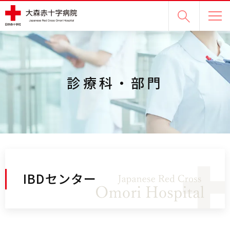
グ
本
ロ
フ
ロ
文
ー
ッ
ー
へ
カ
タ
バ
ル
ー
ル
ナ
へ
ナ
ビ
診療科・部門
ビ
ゲ
ゲ
ー
ー
シ
シ
ョ
ョ
ン
ン
へ
へ
IBDセンター