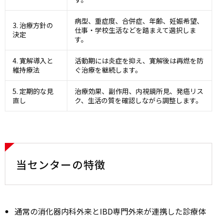
病型、重症度、合併症、年齢、妊娠希望、
3. 治療方針の
仕事・学校生活などを踏まえて選択しま
決定
す。
4. 寛解導入と
活動期には炎症を抑え、寛解後は再燃を防
維持療法
ぐ治療を継続します。
5. 定期的な見
治療効果、副作用、内視鏡所見、発癌リス
直し
ク、生活の質を確認しながら調整します。
当センターの特徴
通常の消化器内科外来とIBD専門外来が連携した診療体