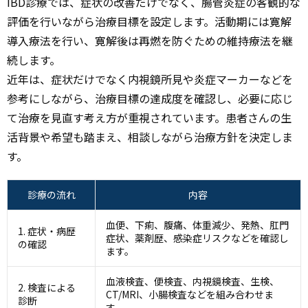
IBD診療では、症状の改善だけでなく、腸管炎症の客観的な
評価を行いながら治療目標を設定します。活動期には寛解
導入療法を行い、寛解後は再燃を防ぐための維持療法を継
続します。
近年は、症状だけでなく内視鏡所見や炎症マーカーなどを
参考にしながら、治療目標の達成度を確認し、必要に応じ
て治療を見直す考え方が重視されています。患者さんの生
活背景や希望も踏まえ、相談しながら治療方針を決定しま
す。
診療の流れ
内容
血便、下痢、腹痛、体重減少、発熱、肛門
1. 症状・病歴
症状、薬剤歴、感染症リスクなどを確認し
の確認
ます。
血液検査、便検査、内視鏡検査、生検、
2. 検査による
CT/MRI、小腸検査などを組み合わせま
診断
す。